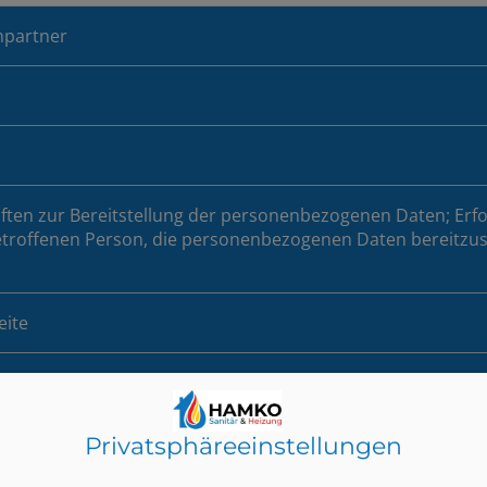
hpartner
iften zur Bereitstellung der personenbezogenen Daten; Erfo
etroffenen Person, die personenbezogenen Daten bereitzust
eite
Privatsphäre­einstellungen