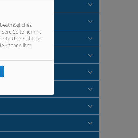
 bestmögliches
sere Seite nur mit
ierte Übersicht der
ie können Ihre
n
erfolgt werden