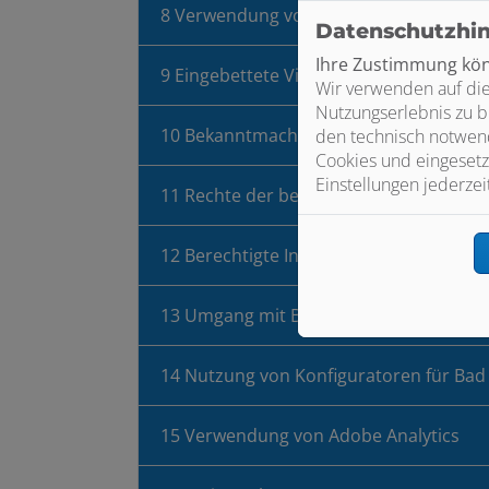
8 Verwendung von Google Fonts
Datenschutzhi
Ihre Zustimmung könn
9 Eingebettete Videos, Bilder und Links
Wir verwenden auf die
Nutzungserlebnis zu b
10 Bekanntmachung von Veränderung
den technisch notwend
Cookies und eingesetz
Einstellungen jederzei
11 Rechte der betroffenen Personen
12 Berechtigte Interessen an der Verar
13 Umgang mit Bewerberdaten
14 Nutzung von Konfiguratoren für Bad
15 Verwendung von Adobe Analytics