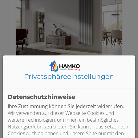
Gliederheizkörper
Privatsphäre­einstellungen
Der Klassiker unter den Heizkörpern.
Gerade in Altbauten zu finden, besteht
er aus einer beliebigen Anzahl
Datenschutzhinweise
genormter Glieder. Diese Heizkörper
können optimal auf individuelle
Ihre Zustimmung können Sie jederzeit widerrufen.
Anforderungen angepasst werden und
Wir verwenden auf dieser Webseite Cookies und
sind sehr günstig. Sie geben zu 70 %
weitere Technologien, um Ihnen ein bestmögliches
Konvektionswärme ab.
Nutzungserlebnis zu bieten. Sie können das Setzen von
Cookies auch ablehnen und unsere Seite nur mit den