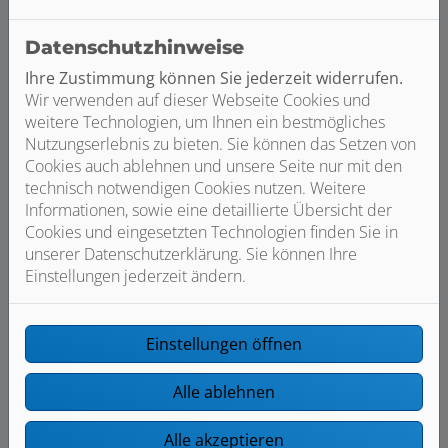
Datenschutzhinweise
Höhe des Raumes (m)
Ihre Zustimmung können Sie jederzeit widerrufen.
Wir verwenden auf dieser Webseite Cookies und
weitere Technologien, um Ihnen ein bestmögliches
Budget und Umbauzeitraum
Nutzungserlebnis zu bieten. Sie können das Setzen von
Cookies auch ablehnen und unsere Seite nur mit den
Wie viel möchten Sie für Ihr Traumbad ca.
technisch notwendigen Cookies nutzen. Weitere
ausgeben (Euro)?
Informationen, sowie eine detaillierte Übersicht der
Cookies und eingesetzten Technologien finden Sie in
unserer Datenschutzerklärung. Sie können Ihre
Einstellungen jederzeit ändern.
Wann möchten Sie mit dem Umbau beginnen?
Einstellungen öffnen
Bilder von Ihrem Projekt
Alle ablehnen
Gerne dürfen Sie uns zusätzliche Informationen
und Bilder zu der Ist-Situation hier hochladen.
Alle akzeptieren