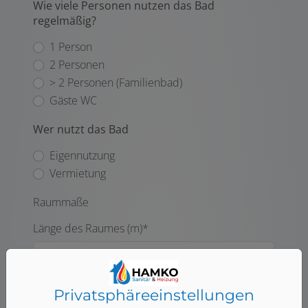
Wie viele Personen nutzen das Bad
regelmäßig?
1 Person
2 Personen
> 2 Personen (Familienbad)
Gäste WC
Wer nutzt das Bad
Eigennutzung
Vermietung
Raummaße
Länge des Raumes (m)*
Breite des Raumes (m)
Privatsphäre­einstellungen